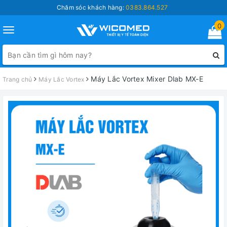
Chăm sóc khách hàng:
0383.864.527
0
Toggle
navigation
Máy Lắc Vortex Mixer Dlab MX-E
Trang chủ
Máy Lắc Vortex