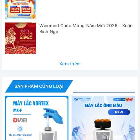
Model
Kiểu lắc
Wicomed Chúc Mừng Năm Mới 2026 - Xuân
Bính Ngọ
Biên độ lắc
Công suất động cơ
Tốc độ
Xem thêm
Kiểu chạy
Kích thước [W×H×D]
SẢN PHẨM CÙNG LOẠI
Kích thước hộp [W×H×D]
Khối lượng
Công suất
Nguồn điện