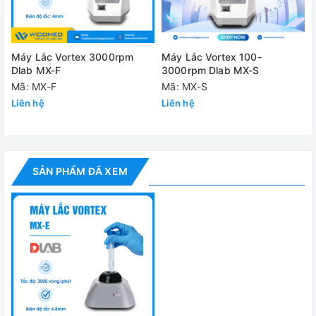
Môi trường làm việc
Tiêu chuẩn
Máy Lắc Vortex 3000rpm
Máy Lắc Vortex 100-
Dlab MX-F
3000rpm Dlab MX-S
Cung cấp bao gồm:
Mã: MX-F
Mã: MX-S
✅
Máy lắc Vortex Mixer MX-E
Liên hệ
Liên hệ
✅ Bộ phụ kiện tiêu chuẩn
✅ Hướng dẫn sử dụng
SẢN PHẨM ĐÃ XEM
Đánh giá