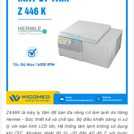
Z446K là máy ly tâm để bàn đa năng có làm lạnh do hãng
Hermle - Đức thiết kế và chế tạo. Bộ điều khiển bằng vi xử
lý với màn hình LCD lớn, Hệ thống làm lạnh không sử dụng
khí CFC. Khoảng nhiệt độ từ -20 đến 40 độ C với bước