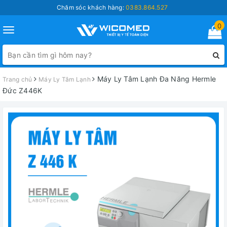
Chăm sóc khách hàng:
0383.864.527
0
Toggle
navigation
Máy Ly Tâm Lạnh Đa Năng Hermle
Trang chủ
Máy Ly Tâm Lạnh
Đức Z446K