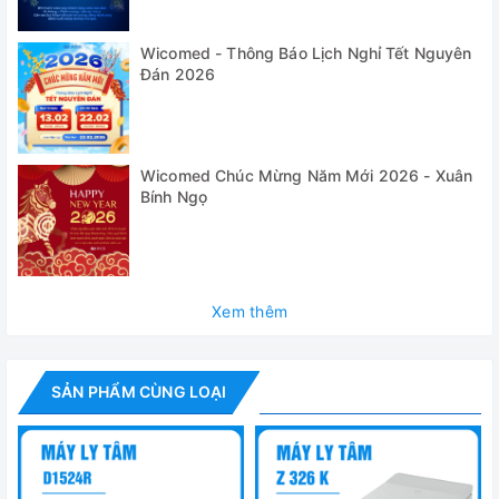
- Độ ồn: < 65 dBA (tùy thuộc vào rotor)
Wicomed - Thông Báo Lịch Nghỉ Tết Nguyên
- Sản xuất theo quy định an toàn quốc tế ICE 61010
Đán 2026
- Buồng bằng thép không gỉ
- Bàn phím màng
Wicomed Chúc Mừng Năm Mới 2026 - Xuân
Bính Ngọ
- Chỉ thị giá trị cài đặt và giá trị thực
- Chọn lựa tốc độ theo vòng/phút hoặc theo lực g-force,
bước cài đặt 10
- 10 cấp độ tăng tốc và giảm tốc, có thể không phanh
Xem thêm
cho chế độ giảm tốc
- Khoảng nhiệt độ từ -20 đến 40 độ C với bước tăng 10C
SẢN PHẨM CÙNG LOẠI
- Chương trình làm lạnh trước
- Cài đặt thời gian từ 10 giây đến 99 giớ 59 phút hoặc
liên tục