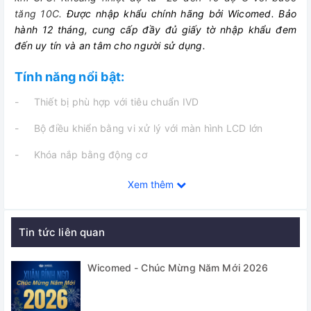
tăng 10C.
Được nhập khẩu chính hãng bởi Wicomed. Bảo
hành 12 tháng, cung cấp đầy đủ giấy tờ nhập khẩu đem
đến uy tín và an tâm cho người s
ử dụng.
Tính năng nổi bật:
- Thiết bị phù hợp với tiêu chuẩn IVD
- Bộ điều khiển bằng vi xử lý với màn hình LCD lớn
- Khóa nắp bằng động cơ
- Hệ thống tự động nhận biết rotor với chức năng bảo vệ
Xem thêm
quá tốc độ khi lắp rotor vào.
- Tự phát hiện chế độ không cân bằng và tự động ngắt
Tin tức liên quan
- Hệ thống làm lạnh không sử dụng khí CFC
Wicomed - Chúc Mừng Năm Mới 2026
- Một lượng lớn các loại rotor và phụ kiện
- Báo bằng âm thanh khi kết thúc quá trình ly tâm