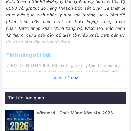
Roto Silenta 630RS🌟Máy ly tâm lạnh dung tích lớn tốc độ
6000 vòng/phút do hãng Hettich-Đức sản xuất. Là
thiết bị
thực hiện quá trình phân ly dựa vào trường lực ly tâm để
phân tách hỗn hợp chất có khối lượng riêng khác
nhau.
Được nhập khẩu chính hãng bởi Wicomed. Bảo hành
12 tháng, cung cấp đầy đủ giấy tờ nhập khẩu đem đến uy
tín và an tâm cho người sử dụng.
Tính năng nổi bật
✅ ROTO SILENTA 630 RS là dòng máy ly tâm túi máu một
cách an toàn và hiệu quả, đáng tin cậy, có thể xử lý khối
Xem thêm
lượng lớn: công suất tối đa của nó là 6 x 2.000 ml / 12 x
750 ml túi máu.
✅ Máy có tốc độ cao lên đến 4500 vòng/phút với rotor
Tin tức liên quan
văng, RCF 5252.
Wicomed - Chúc Mừng Năm Mới 2026
+ Hệ thống túi máu
+ Chai lên đến 2.000 ml