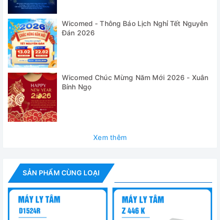
+ Các ống và bình bảo quản mẫu máu khác nhau
Wicomed - Thông Báo Lịch Nghỉ Tết Nguyên
- Dễ dàng di chuyển nhờ được trang bị các bánh xe tiêu
Đán 2026
chuẩn.
✅ Tiếng ồn thấp
✅ Nhiệt độ được thiết lập trong khoảng -20°C đến +40°C
Wicomed Chúc Mừng Năm Mới 2026 - Xuân
Bính Ngọ
✅ Nắp được khóa khi rotor đang chạy
✅ Cảnh báo motor hoặc buồng ly tâm quá nóng
✅ Có vỏ làm bằng kim loại chắc chắn, buồng ly tâm làm
Xem thêm
bằng thép không gỉ.
Thông số kỹ thuật
SẢN PHẨM CÙNG LOẠI
Model
Roto Silenta 630RS
Rotor văng
6 x 2000 ml