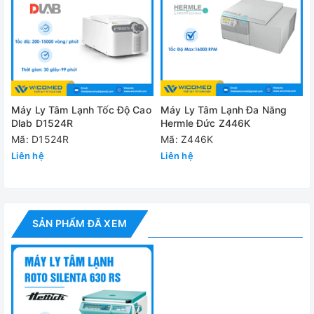
Tốc độ max
6.000 vòng/phút
RCF max
6.520
Kích thước
973 x 813 x 1015 mm
Trọng lượng
355 kg
Máy Ly Tâm Lạnh Tốc Độ Cao
Máy Ly Tâm Lạnh Đa Năng
Nhiệt độ
-20°C đến + 40°C
Dlab D1524R
Hermle Đức Z446K
Mã: D1524R
Mã: Z446K
Nguồn điện
230V/50-60Hz
Liên hệ
Liên hệ
Cung cấp bao gồm:
✅
Máy ly tâm Roto Silenta 630RS
SẢN PHẨM ĐÃ XEM
✅ Bộ phụ kiện tiêu chuẩn
✅ Hướng dẫn sử dụng
Đánh giá