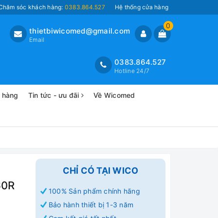
Chăm sóc khách hàng:
0383.864.527
Hệ thống cửa hàng
0
thietbiwicomed@gmail.com
Email
0383.864.527
Hotline 24/7
o hàng
Tin tức - ưu đãi
Về Wicomed
CHỈ CÓ TẠI WICO
60R
100% Sản phẩm chính hãng
Bảo hành thiết bị 1-3 năm