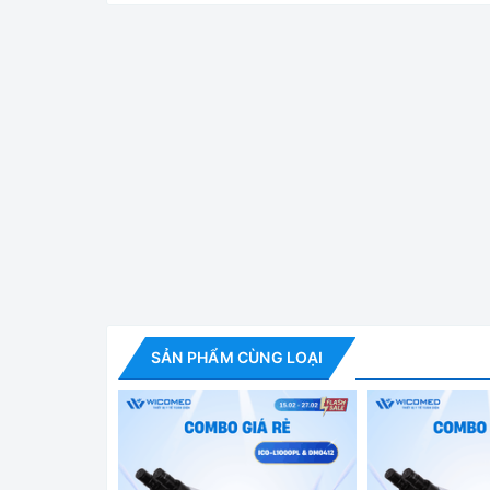
Rotana 460R🌟Máy ly tâm lạnh tốc độ 15000 vò
phân ly dựa vào trường lực ly tâm để phân tách 
bởi Wicomed. Bảo hành 12 tháng, cung cấp đầy đủ
Tính năng nổi bật
✅ ROTANTA 460R là máy ly tâm lạnh đa năng dung
máy ly tâm đáng tin cậy trong việc phòng thí ng
thiết kế nhỏ gọn và tích hợp tốt trong phòng thí 
✅
Tốc độ cao với rotor góc cố định:
SẢN PHẨM CÙNG LOẠI
+ 24.400 RCF với công suất 30 x 1.5 / 2.0 ml
+ 18.038 RCF với công suất của 6 x 94 ml
+ 14.025 RCF với công suất của 6 x 250 ml