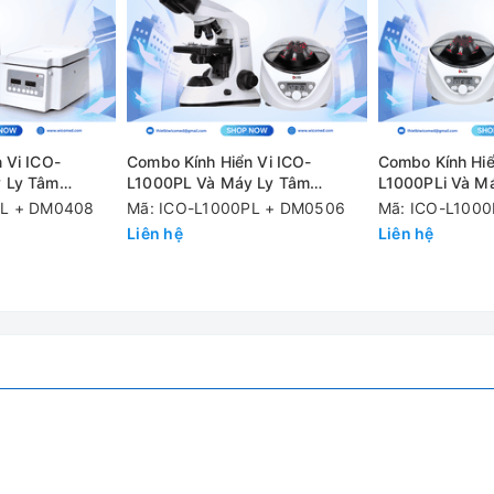
11
a 6446
 Vi ICO-
Combo Kính Hiển Vi ICO-
Combo Kính Hiể
 Ly Tâm
L1000PL Và Máy Ly Tâm
L1000PLi Và M
DM0506
DM0506
PL + DM0408
Mã: ICO-L1000PL + DM0506
Mã: ICO-L1000
Liên hệ
Liên hệ
âm làm bằng thép không gỉ.