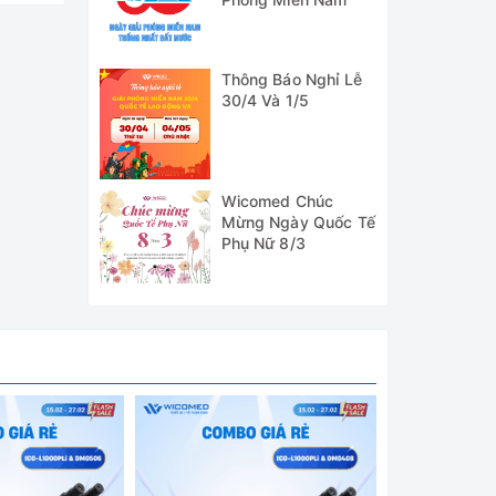
Thông Báo Nghỉ Lễ
30/4 Và 1/5
á trình
nh hãng
Wicomed Chúc
Mừng Ngày Quốc Tế
Phụ Nữ 8/3
ột dòng
ẫn được