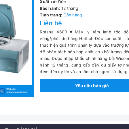
Xuất xứ:
Đức
Bảo hành:
12 tháng
Tình trạng:
Còn hàng
Liên hệ
Rotana 460R🌟Máy ly tâm lạnh tốc độ
vòng/phút do hãng Hettich-Đức sản xuất. Là 
thực hiện quá trình phân ly dựa vào trường lự
để phân tách hỗn hợp chất có khối lượng ri
nhau.
Được nhập khẩu chính hãng bởi Wicom
hành 12 tháng, cung cấp đầy đủ giấy tờ n
đem đến uy tín và an tâm cho người sử dụng.
Yêu cầu báo giá