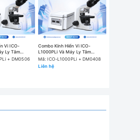
n Vi ICO-
Combo Kính Hiển Vi ICO-
Combo Kính Hi
áy Ly Tâm
L1000PLi Và Máy Ly Tâm
L1000PLi Và 
DM0408
DM0412 (A12-
PLi + DM0506
Mã: ICO-L1000PLi + DM0408
Mã: ICO-L10
Liên hệ
(A12-10P)
Liên hệ