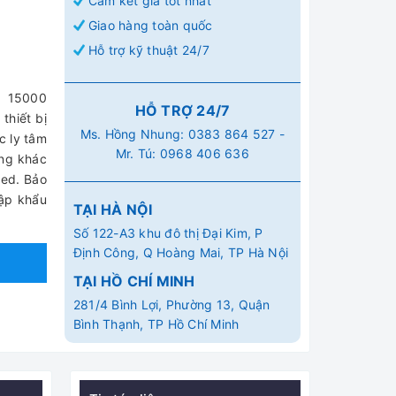
Cam kết giá tốt nhất
Giao hàng toàn quốc
Hỗ trợ kỹ thuật 24/7
 15000
HỖ TRỢ 24/7
thiết bị
Ms. Hồng Nhung:
0383 864 527
-
c ly tâm
Mr. Tú:
0968 406 636
êng khác
ed. Bảo
hập khẩu
TẠI HÀ NỘI
Số 122-A3 khu đô thị Đại Kim, P
Định Công, Q Hoàng Mai, TP Hà Nội
TẠI HỒ CHÍ MINH
281/4 Bình Lợi, Phường 13, Quận
Bình Thạnh, TP Hồ Chí Minh