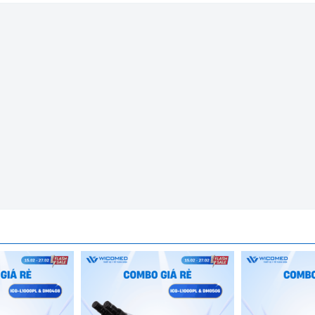
ng/phút do hãng Hettich-Đức sản xuất. Là
thiết bị thực hiện qu
hỗn hợp chất có khối lượng riêng khác nhau.
Được nhập khẩu chí
 giấy tờ nhập khẩu đem đến uy tín và an tâm cho người sử dụng.
 tích lớn do hãng Hettich - Đức sản xuất. Đây có thể nói là m
hiệm hàng ngày. Nó có thể xử lý khối lượng mẫu lớn nhưng máy v
nghiệm, độ bền cao.