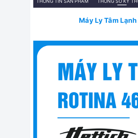
THÔNG TIN SẢN PHẨM
THÔNG SỐ KỸ T
Máy Ly Tâm Lạnh