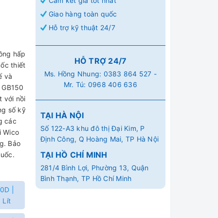
Cam kết giá tốt nhất
Giao hàng toàn quốc
Hỗ trợ kỹ thuật 24/7
uồng hấp
HỖ TRỢ 24/7
ốc thiết
Ms. Hồng Nhung:
0383 864 527
-
ế và
Mr. Tú:
0968 406 636
c GB150
 với nồi
ng số kỹ
TẠI HÀ NỘI
g các
Số 122-A3 khu đô thị Đại Kim, P
i Wico
Định Công, Q Hoàng Mai, TP Hà Nội
g. Bảo
TẠI HỒ CHÍ MINH
quốc.
281/4 Bình Lợi, Phường 13, Quận
Bình Thạnh, TP Hồ Chí Minh
0D |
 Lít