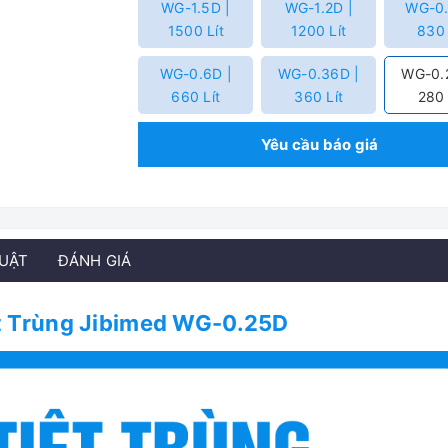
WG-1.5D |
WG-1.2D |
WG-0.
1500 Lít
1200 Lít
830 
WG-0.6D |
WG-0.36D |
WG-0.
660 Lít
360 Lít
280 
Yêu cầu báo giá
HUẬT
ĐÁNH GIÁ
t Trùng Jibimed WG-0.25D