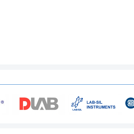
280 lít
800 x 600 x 600 mm
1100 x 1350 x 1900 mm
90KG
0.245Mpa
105 – 134 độ C
0.3- 0.7 MPa
90KG