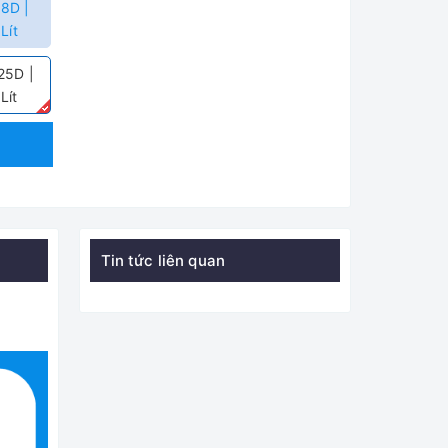
8D |
Lít
25D |
Lít
Tin tức liên quan