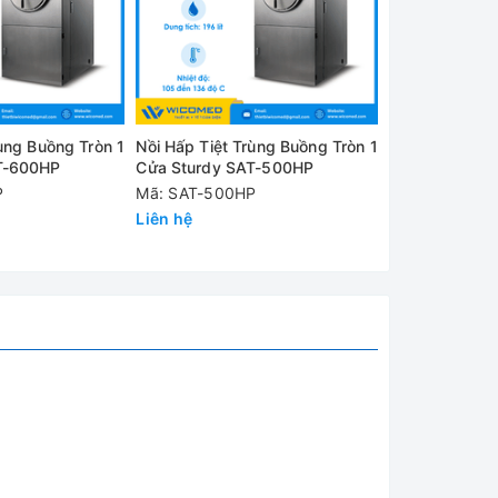
hiết kế
ỹ thuật
ùng Buồng Tròn 1
Nồi Hấp Tiệt Trùng Buồng Tròn 1
Nồi Hấp Tiệt 
T-600HP
Cửa Sturdy SAT-500HP
Cửa Sturdy
P
Mã: SAT-500HP
Mã: SAT-450
Liên hệ
Liên hệ
ông số,
 không