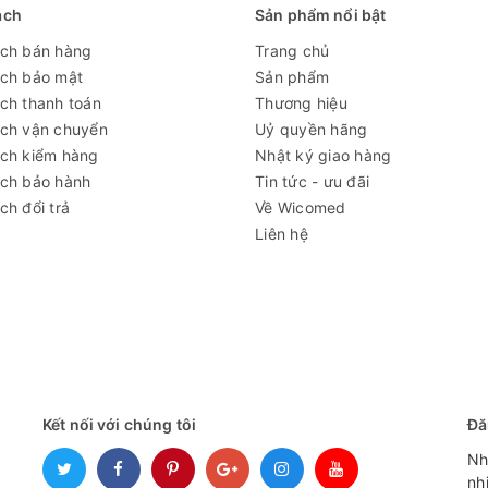
8KW
ách
Sản phẩm nổi bật
ách bán hàng
Trang chủ
3500KG
ách bảo mật
Sản phẩm
ch thanh toán
Thương hiệu
ách vận chuyển
Uỷ quyền hãng
ách kiểm hàng
Nhật ký giao hàng
ách bảo hành
Tin tức - ưu đãi
ch đổi trả
Về Wicomed
Liên hệ
Kết nối với chúng tôi
Đă
Nh
nh