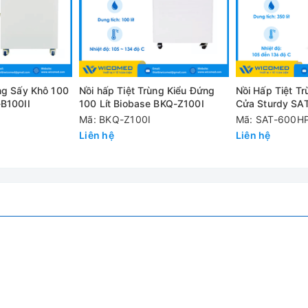
n tới 280 lít, thuộc dòng nồi hấp 2 cửa cao cấp do hãng Jibimed t
uẩn của Trung Quốc GB150 (Bình áp suất), GB8599 (Các yêu cầu k
ông số kỹ thuật và an toàn với bình điều khiển)
ùng Sấy Khô 100
Nồi hấp Tiệt Trùng Kiểu Đứng
Nồi Hấp Tiệt Tr
p bằng thép không gỉ S30408
-B100II
100 Lít Biobase BKQ-Z100I
Cửa Sturdy SA
Mã: BKQ-Z100I
Mã: SAT-600H
Liên hệ
Liên hệ
 sử dụng và tuổi thọ cao
cảm ứng Siemens, dễ dàng lựa chọn các chương trình, cài đặt th
 toàn
rùng tốt nhất và tính năng sấy khô tuyệt đối trong điều kiện chân
WG-0.25