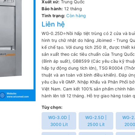
Xuất xứ:
Trung Quốc
Bảo hành:
12 tháng
Tình trạng:
Còn hàng
Liên hệ
WG-0.25D⭐Nồi hấp tiệt trùng có 2 cửa và b
hình trụ chữ nhật do hãng Jibimed - Trung Qu
kế chế tạo. Với dung tích 250 lít, được thiết k
sản xuất theo các tiêu chuẩn của Trung Quố
(Bình áp suất), GB8599 (Các yêu cầu kỹ thuật
hấp tự động dung tích lớn), TSG R0004 (Thô
thuật và an toàn với bình điều khiển). Đáp ứn
yêu cầu về GMP. Nhập Khẩu và Phân Phối bở
Việt Nam. Cam kết 100% sản phẩm chính hãn
hành lên tới 12 tháng. Hỗ trợ giao hàng toàn 
Tùy chọn:
WG-3.0D |
WG-2.5D |
WG-2.
3000 Lít
2500 Lít
2000