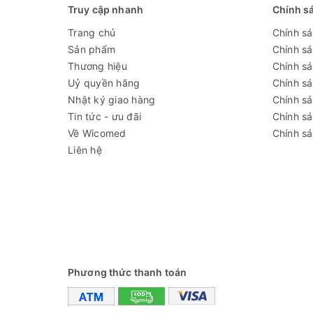
Nguồn điện
Truy cập nhanh
Chính s
Trọng lượng
Trang chủ
Chính s
máy
Sản phẩm
Chính s
Thương hiệu
Chính sá
Uỷ quyền hãng
Chính s
Cung cấp bao gồm:
Nhật ký giao hàng
Chính s
✅
Nồi hấp tiệt trùng WG-0.25D
Tin tức - ưu đãi
Chính s
Về Wicomed
Chính sá
✅ Bộ phụ kiện tiêu chuẩn
Liên hệ
✅ Hướng dẫn sử dụng
Đánh giá
Phương thức thanh toán