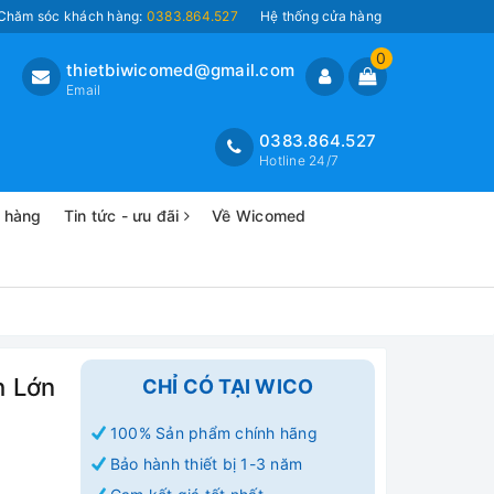
Chăm sóc khách hàng:
0383.864.527
Hệ thống cửa hàng
0
thietbiwicomed@gmail.com
Email
0383.864.527
Hotline 24/7
o hàng
Tin tức - ưu đãi
Về Wicomed
h Lớn
CHỈ CÓ TẠI WICO
100% Sản phẩm chính hãng
Bảo hành thiết bị 1-3 năm