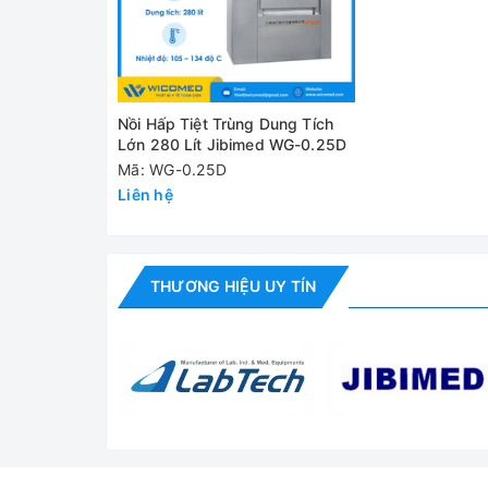
Buồng hấp
Kích thước
buồng hấp
Nồi Hấp Tiệt Trùng Dung Tích
Lớn 280 Lít Jibimed WG-0.25D
Kích thước
Mã: WG-0.25D
ngoài
Liên hệ
Công suất hơi
tiêu thụ
Áp suất thiết kế
THƯƠNG HIỆU UY TÍN
Nhiệt độ làm
việc
Áp suất khí nén
Công suất nước
tiêu thụ