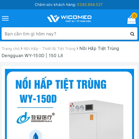
Chăm sóc khách hàng:
0383.864.527
0
Toggle
navigation
Nồi Hấp Tiệt Trùng
Trang chủ
Nồi Hấp - Thiết Bị Tiệt Trùng
Dengguan WY-150D | 150 Lít