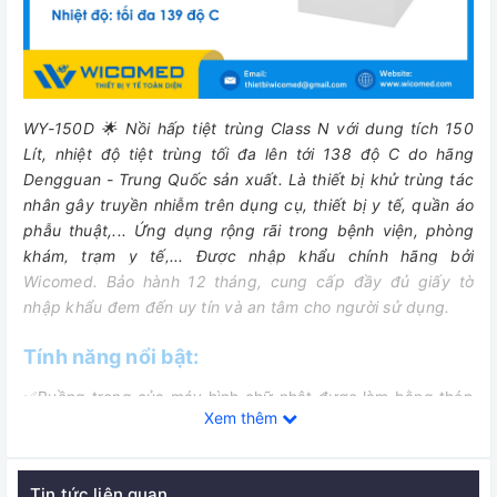
WY-150D 🌟 Nồi hấp tiệt trùng Class N với dung tích 150
Lít, nhiệt độ tiệt trùng tối đa lên tới 138 độ C do hãng
Dengguan - Trung Quốc sản xuất.
Là thiết bị khử trùng tác
nhân gây truyền nhiễm trên dụng cụ, thiết bị y tế, quần áo
phẫu thuật,... Ứng dụng rộng rãi trong bệnh viện, phòng
khám, trạm y tế,... Được nhập khẩu chính hãng bởi
Wicomed. Bảo hành 12 tháng, cung cấp đầy đủ giấy tờ
nhập khẩu đem đến uy tín và an tâm cho người sử dụng.
Tính năng nổi bật:
✅Buồng trong của máy hình chữ nhật được làm bằng thép
Xem thêm
không gỉ, có gân gia cường kèm theo cấu trúc áo nhiệt,
đảm bảo an toàn, cách nhiệt và hiệu quả sấy khô tốt.
✅ Máy có cấu trúc bánh răng dạng đĩa kèm theo đó là cấu
Tin tức liên quan