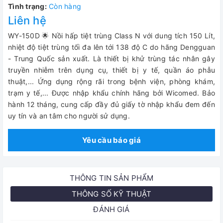
Tình trạng:
Còn hàng
Liên hệ
WY-150D 🌟 Nồi hấp tiệt trùng Class N với dung tích 150 Lít,
nhiệt độ tiệt trùng tối đa lên tới 138 độ C do hãng Dengguan
- Trung Quốc sản xuất. Là thiết bị khử trùng tác nhân gây
truyền nhiễm trên dụng cụ, thiết bị y tế, quần áo phẫu
thuật,... Ứng dụng rộng rãi trong bệnh viện, phòng khám,
trạm y tế,... Được nhập khẩu chính hãng bởi Wicomed. Bảo
hành 12 tháng, cung cấp đầy đủ giấy tờ nhập khẩu đem đến
uy tín và an tâm cho người sử dụng.
Yêu cầu báo giá
THÔNG TIN SẢN PHẨM
THÔNG SỐ KỸ THUẬT
ĐÁNH GIÁ