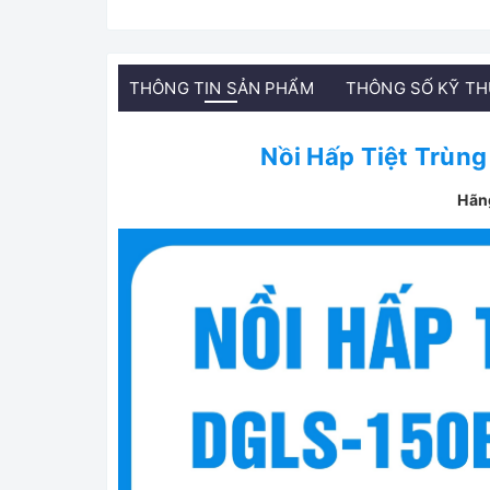
THÔNG TIN SẢN PHẨM
THÔNG SỐ KỸ T
Nồi Hấp Tiệt Trùn
Hãn