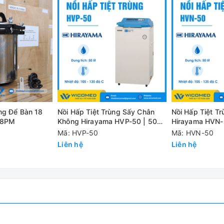
hi kết thúc tiệt trùng
DGLS-150B
ùng Để Bàn 18
Nồi Hấp Tiệt Trùng Sấy Chân
Nồi Hấp Tiệt T
150 lít
-18PM
Không Hirayama HVP-50 | 50
Hirayama HVN-5
Lít
Mã: HVP-50
Mã: HVN-50
6.0 kW
Liên hệ
Liên hệ
AC 220V, 50Hz
0,22 MPa
134℃
116℃~134℃