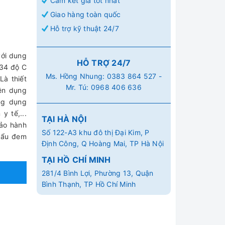
Cam kết giá tốt nhất
Giao hàng toàn quốc
Hỗ trợ kỹ thuật 24/7
với dung
HỖ TRỢ 24/7
 134 độ C
Ms. Hồng Nhung:
0383 864 527
-
Là thiết
Mr. Tú:
0968 406 636
rên dụng
Ứng dụng
y tế,...
TẠI HÀ NỘI
ảo hành
Số 122-A3 khu đô thị Đại Kim, P
hẩu đem
Định Công, Q Hoàng Mai, TP Hà Nội
TẠI HỒ CHÍ MINH
281/4 Bình Lợi, Phường 13, Quận
Bình Thạnh, TP Hồ Chí Minh