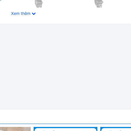
Xem thêm
ung tích 150 Lít, nhiệt độ tiệt trùng tối đa lên tới 134 độ C 
hử trùng tác nhân gây truyền nhiễm trên dụng cụ, thiết bị y tế, 
, phòng khám, trạm y tế,... Được nhập khẩu chính hãng bởi Wicom
u đem đến uy tín và an tâm cho người sử dụng.
các thông số tiệt trùng
ệ quá nhiệt; tự xả khi quá áp; bảo vệ mực nước thấp; chống đốt