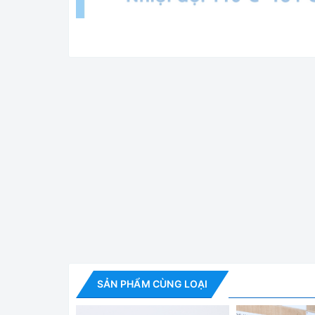
DGLS-150B 🌟 Nồi hấp tiệt trùng kiểu đứng với d
Dengguan - Trung Quốc sản xuất.
Là thiết bị k
phẫu thuật,... Ứng dụng rộng rãi trong bệnh viện
hành 12 tháng, cung cấp đầy đủ giấy tờ nhập khẩ
Tính năng nổi bật:
✅ Chất liệu thép không gỉ chất lượng cao
✅ Điều khiển tự động bằng vi xử lý, tùy ý cài đặt 
✅ Màn hình hiển thị số và nút cảm ứng
SẢN PHẨM CÙNG LOẠI
✅ Thùng chứa có chức năng bảo vệ tự động: bảo v