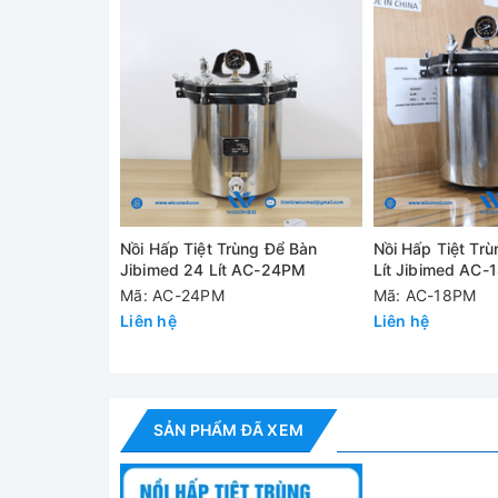
✅ Kèm giỏ bằng thép không gỉ
✅ Báo còi sau khi tiệt trùng, tự động dừng
✅ Tự động làm mát không khí, tự động xả hơi sau k
Thông số kỹ thuật
Model
Nồi Hấp Tiệt Trùng Để Bàn
Nồi Hấp Tiệt Tr
Dung tích
Jibimed 24 Lít AC-24PM
Lít Jibimed AC
Mã: AC-24PM
Mã: AC-18PM
Công suất
Liên hệ
Liên hệ
Điện áp
Áp suất thiết kế
Nhiệt độ làm việc định mức
SẢN PHẨM ĐÃ XEM
Dải nhiệt độ cài đặt