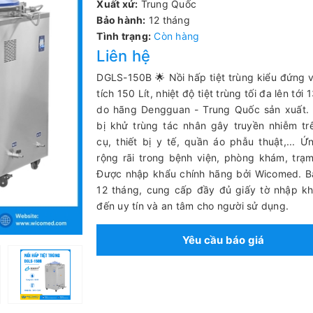
Xuất xứ:
Trung Quốc
Bảo hành:
12 tháng
Tình trạng:
Còn hàng
Liên hệ
DGLS-150B 🌟 Nồi hấp tiệt trùng kiểu đứng 
tích 150 Lít, nhiệt độ tiệt trùng tối đa lên tới
do hãng Dengguan - Trung Quốc sản xuất. 
bị khử trùng tác nhân gây truyền nhiễm t
cụ, thiết bị y tế, quần áo phẫu thuật,... 
rộng rãi trong bệnh viện, phòng khám, trạm 
Được nhập khẩu chính hãng bởi Wicomed. B
12 tháng, cung cấp đầy đủ giấy tờ nhập k
đến uy tín và an tâm cho người sử dụng.
Yêu cầu báo giá