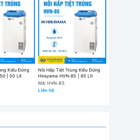
rùng Kiểu Đứng
Nồi Hấp Tiệt Trùng Kiểu Đứng
Nồi Hấp Tiệt 
0 | 50 Lít
Hirayama HVN-85 | 85 Lít
Hirayama HVE-
Mã: HVN-85
Mã: HVE-50
Liên hệ
Liên hệ