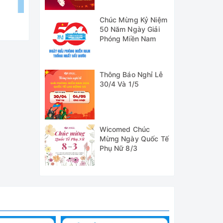
Chúc Mừng Kỷ Niệm
50 Năm Ngày Giải
Phóng Miền Nam
Thông Báo Nghỉ Lễ
30/4 Và 1/5
do hãng
quần áo
ed. Bảo
Wicomed Chúc
Mừng Ngày Quốc Tế
Phụ Nữ 8/3
 khô