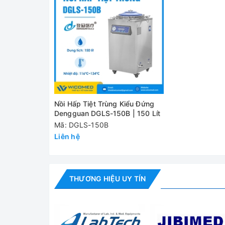
Cài đặt thời gian
Kích thước buồng
Kích thước giỏ
Kích thước ngoài
Kích thước đóng gói (D×R×C)
Trọng lượng (G.W/N.W)
Nồi Hấp Tiệt Trùng Kiểu Đứng
Dengguan DGLS-150B | 150 Lít
Mã: DGLS-150B
Cung cấp bao gồm:
Liên hệ
✅ Máy chính
✅ Bộ phụ kiện tiêu chuẩn
THƯƠNG HIỆU UY TÍN
✅ Hướng dẫn sử dụng
Đánh giá