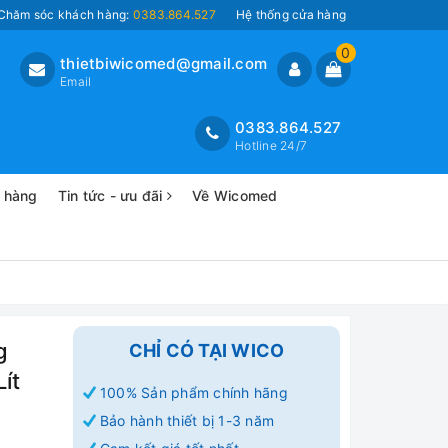
Chăm sóc khách hàng:
0383.864.527
Hệ thống cửa hàng
0
thietbiwicomed@gmail.com
Email
0383.864.527
Hotline 24/7
o hàng
Tin tức - ưu đãi
Về Wicomed
g
CHỈ CÓ TẠI WICO
ít
100% Sản phẩm chính hãng
Bảo hành thiết bị 1-3 năm