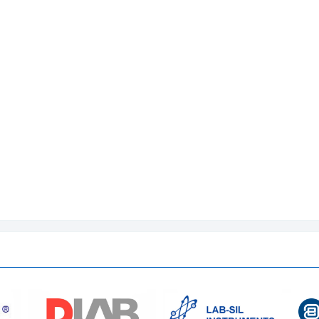
4~120 phút
Φ500 × 780mm
Φ460 × 350mm (2 cái)
605 × 649 × 1210mm
750 × 700 × 1370mm
116/90 kg