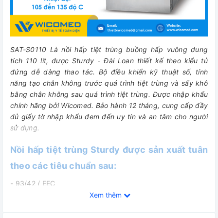
SAT-S0110 Là nồi hấp tiệt trùng buồng hấp vuông dung
tích 110 lít, được Sturdy - Đài Loan thiết kế theo kiểu tủ
đứng dễ dàng thao tác. Bộ điều khiển kỹ thuật số, tính
năng tạo chân không trước quá trình tiệt trùng và sấy khô
bằng chân không sau quá trình tiệt trùng. Được nhập khẩu
chính hãng bởi Wicomed. Bảo hành 12 tháng, cung cấp đầy
đủ giấy tờ nhập khẩu đem đến uy tín và an tâm cho người
sử dụng.
Nồi hấp tiệt trùng Sturdy được sản xuất tuân
theo các tiêu chuẩn sau:
- 93/42 / EEC
Xem thêm
- Class IIB (Chỉ thị Châu Âu cho Thiết bị Y tế)