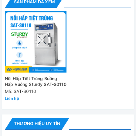
SẢN PHẨM ĐÃ XEM
✅ Chức năng đứng
Thông số kỹ thuật
Model
SAT-S0110
Dung tích
110 lít
Nhiệt độ tiệt
Cài đặt từ 105-135 độ C
trùng
Nồi Hấp Tiệt Trùng Buồng
Buồng hấp
410x410x660mm
Hấp Vuông Sturdy SAT-S0110
Mã: SAT-S0110
Thời gian tiệt
0-60 phút
Liên hệ
trùng
Thời gian sấy
0-60 phút
Bộ ghi nhiệt
Ghi nhiệt độ 1 điểm
THƯƠNG HIỆU UY TÍN
Chế độ hấp chất