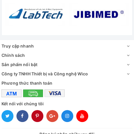
Có
lỏng
Màn hình điều
LED
khiển / hiển thị
Hiển thị áp suất
Đồng hồ cơ
Bơm chân
Truy cập nhanh
Pre-Vaccum và Sấy chân không
không
Chính sách
Auto Lock
Khoá cửa an toàn áp suất
Sản phẩm nổi bật
Công ty TNHH Thiết bị và Công nghệ Wico
Nguồn điện
230V/ 380V (1 pha/ 3 pha)
Phương thức thanh toán
Công suất
9kW
Kích thước tổng
950x1800x1350mm
Kết nối với chúng tôi
thể (WxDxH)
Cung cấp bao gồm:
-
Nồi Hấp Sturdy
SAT-S0110