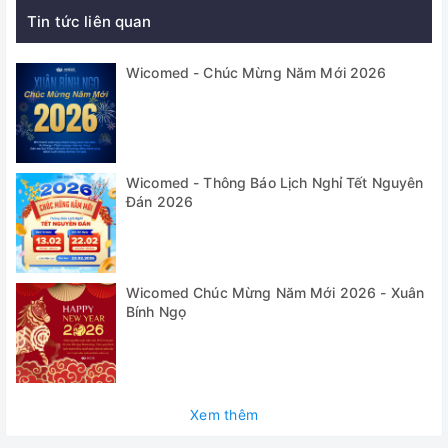
- 2014/68 / EU (Chỉ thị về thiết bị áp suất)
Tin tức liên quan
- EN 285 (Máy tiệt trùng bằng hơi nước cỡ lớn),
Wicomed - Chúc Mừng Năm Mới 2026
- EN 13060 (Máy tiệt trùng bằng hơi nước loại nhỏ)
- EN 61010-1 / -2-040 (Yêu cầu an toàn đối với thiết bị điện
để đo lường , Kiểm soát và sử dụng trong phòng thí nghiệm
- Phần 1 và Phần 2)
Wicomed - Thông Báo Lịch Nghỉ Tết Nguyên
Đán 2026
- EN 61326-1 (Thiết bị điện để đo lường, Kiểm soát và Sử
dụng trong phòng thí nghiệm - Yêu cầu EMC - Phần 1: Yêu
cầu chung)
- ISO 13485 (Quản lý chất lượng / Chứng nhận)
Wicomed Chúc Mừng Năm Mới 2026 - Xuân
Bính Ngọ
Tính năng nổi bật
✅ Nồi hấp tiệt trùng dung tích lớn, buồng hấp nằm ngang,
dạng hộp trụ tròn, bộ điều khiển kỹ thuật số, tính năng tạo
chân không trước quá trình tiệt trùng và sấy khô bằng chân
Xem thêm
không sau quá trình tiệt trùng