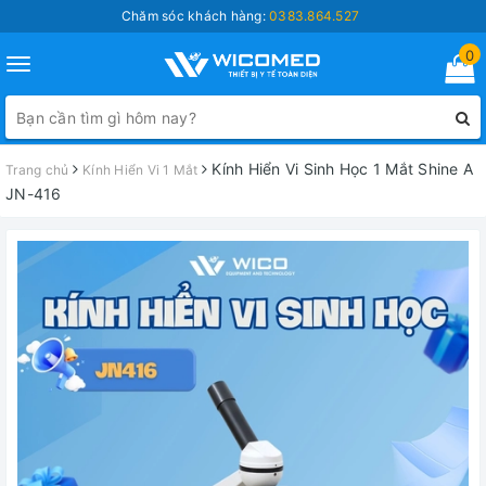
Chăm sóc khách hàng:
0383.864.527
0
Toggle
navigation
Kính Hiển Vi Sinh Học 1 Mắt Shine A
Trang chủ
Kính Hiển Vi 1 Mắt
JN-416