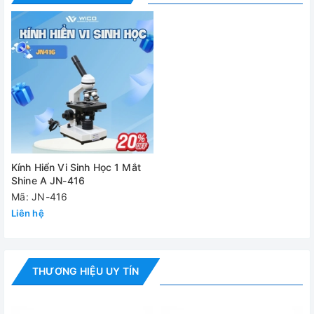
Kính hiển vi sinh học 1 mắt JN-416 | Hàng có sẵn tại
Wicomed
Kính Hiển Vi Sinh Học 1 Mắt
Shine A JN-416
Mã: JN-416
Liên hệ
THƯƠNG HIỆU UY TÍN