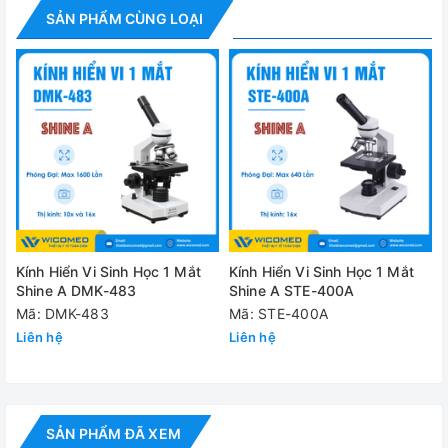
SẢN PHẨM CÙNG LOẠI
Điện áp
220V/
Cung cấp bao gồm:
✅
Kính hiển vi 1 mắt JN-416
✅ Thị kính 10x: 01 chiếc
✅ Thị kính 16x: 01 chiếc
✅ Vật kính: 4 chiếc (4x, 10x, 40x, 100x)
Kính Hiển Vi Sinh Học 1 Mắt
Kính Hiển Vi Sinh Học 1 Mắt
✅ Túi phủ che bụi
Shine A DMK-483
Shine A STE-400A
Mã: DMK-483
Mã: STE-400A
Video - Hình ảnh
Liên hệ
Liên hệ
SẢN PHẨM ĐÃ XEM