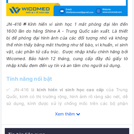
JN-416🌟Kính hiển vi sinh học 1 mắt phóng đại lên đến
1600 lần do hãng Shine A - Trung Quốc sản xuất. Là
thiết
bị để phóng đại hình ảnh của các đối tượng nhỏ và không
thể nhìn thấy bằng mắt thường như tế bào, vi khuẩn, vi sinh
vật, các phần tử cấu trúc.
Được nhập khẩu chính hãng bởi
Wicomed. Bảo hành 12 tháng, cung cấp đầy đủ giấy tờ
nhập khẩu đem đến uy tín và an tâm cho người sử dụng.
Tính năng nổi bật
✅
JN-416 là
kính hiển vi sinh học cao cấp
của Trung
Quốc, kính có thị trường rộng, hình ảnh rõ ràng sắc nét, dễ
sử dụng, kính được xử lý chống mốc trên các bộ phận
quang học.
Xem thêm
✅
Kính hiển vi JN-416 được sử dụng rộng rãi trong các lĩnh
vực khác như: Giáo dục, Nông nghiệp, Y tế, Công nghệ