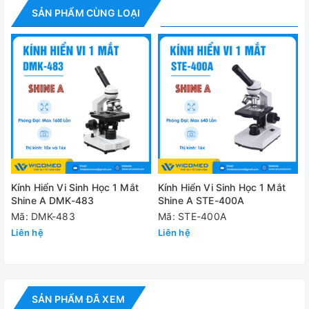
Bộ tụ quang Abbe N.A. 1.25, có thể chỉ
Bộ tụ quang
SẢN PHẨM CÙNG LOẠI
(chỉnh màn chắn sáng) và
Nguồn sáng
Gương phản xạ lõm,
Cung cấp bao gồm:
✅
Kính hiển vi XSP-13A
✅
Phụ kiện tiêu chuẩn
✅
Hướng dẫn sử dụng
Kính Hiển Vi Sinh Học 1 Mắt
Kính Hiển Vi Sinh Học 1 Mắt
Video - Hình ảnh
Shine A DMK-483
Shine A STE-400A
Mã: DMK-483
Mã: STE-400A
Liên hệ
Liên hệ
SẢN PHẨM ĐÃ XEM