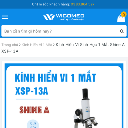
Chăm sóc khách hàng:
0383.864.527
0
Toggle
navigation
Kính Hiển Vi Sinh Học 1 Mắt Shine A
Trang chủ
Kính Hiển Vi 1 Mắt
XSP-13A