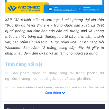
XSP-13A🌟Kính hiển vi sinh học 1 mắt phóng đại lên đến
1600 lần do hãng Shine A - Trung Quốc sản xuất. Là
thiết
bị để phóng đại hình ảnh của các đối tượng nhỏ và không
thể nhìn thấy bằng mắt thường như tế bào, vi khuẩn, vi sinh
vật, các phần tử cấu trúc.
Được nhập khẩu chính hãng bởi
Wicomed. Bảo hành 12 tháng, cung cấp đầy đủ giấy tờ
nhập khẩu đem đến uy tín và an tâm cho người sử dụng.
Tính năng nổi bật
✅
Sản phẩm được tin dùng rộng rãi trong phòng thí
nghiệm, trường học, cơ sở giáo dục và các gia đình.
✅
Loại
kính hiển vi một mắt
,
độ phóng đại từ 50 lần tới tối
Xem thêm
đa 1600 lần, thường được dùng trong giáo dục, các phòng
thí nghiệm nhỏ …